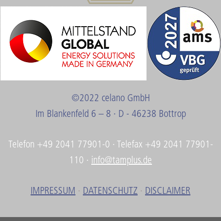
©2022 celano GmbH
Im Blankenfeld 6 – 8 · D - 46238 Bottrop
Telefon +49 2041 77901-0 · Telefax +49 2041 77901-
110 ·
info@tamplus.de
IMPRESSUM
·
DATENSCHUTZ
·
DISCLAIMER